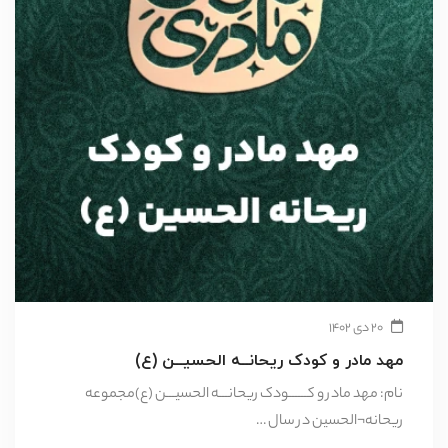
۲۰ دی ۱۴۰۲
مهد مادر و کودک ریحانــه‌ الحسیــن (ع)
نام: مهد مادر و کــــــودک ریحانـــه‌ الحسیـــن (ع)مجموعه
ریحانه¬الحسین در سال …