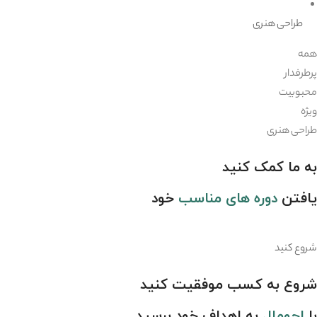
طراحی هنری
همه
پرطرفدار
محبوبیت
ویژه
طراحی هنری
به ما کمک کنید
یافتن
دوره های مناسب
خود
شروع کنید
شروع به کسب موفقیت کنید
با
اجومال
به اهداف خود برسید