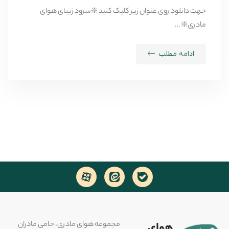
جهت دانلود روی عنوان زیر کلیک کنید ❇️سرود زیبای هوای
مادری❇️ …
ادامه مطلب
مجموعه هوای مادری، حامی مادران
هوای