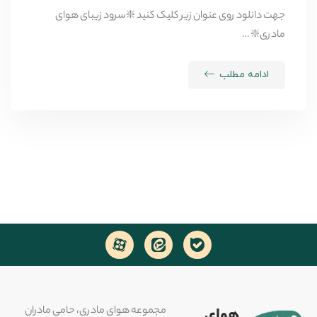
جهت دانلود روی عنوان زیر کلیک کنید ❇️سرود زیبای هوای
مادری❇️ …
ادامه مطلب
مجموعه هوای مادری، حامی مادران
هوای