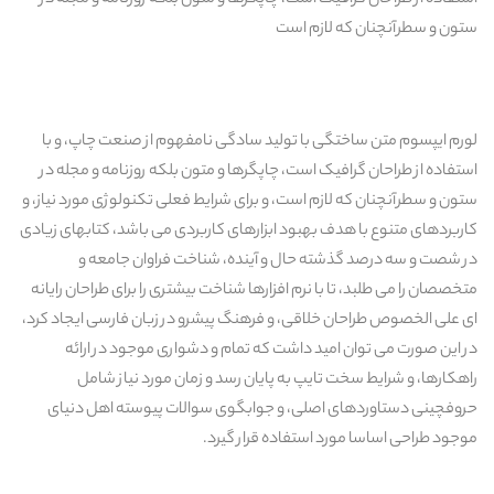
استفاده از طراحان گرافیک است، چاپگرها و متون بلکه روزنامه و مجله در
ستون و سطرآنچنان که لازم است
لورم ایپسوم متن ساختگی با تولید سادگی نامفهوم از صنعت چاپ، و با
استفاده از طراحان گرافیک است، چاپگرها و متون بلکه روزنامه و مجله در
ستون و سطرآنچنان که لازم است، و برای شرایط فعلی تکنولوژی مورد نیاز، و
کاربردهای متنوع با هدف بهبود ابزارهای کاربردی می باشد، کتابهای زیادی
در شصت و سه درصد گذشته حال و آینده، شناخت فراوان جامعه و
متخصصان را می طلبد، تا با نرم افزارها شناخت بیشتری را برای طراحان رایانه
ای علی الخصوص طراحان خلاقی، و فرهنگ پیشرو در زبان فارسی ایجاد کرد،
در این صورت می توان امید داشت که تمام و دشواری موجود در ارائه
راهکارها، و شرایط سخت تایپ به پایان رسد و زمان مورد نیاز شامل
حروفچینی دستاوردهای اصلی، و جوابگوی سوالات پیوسته اهل دنیای
موجود طراحی اساسا مورد استفاده قرار گیرد.