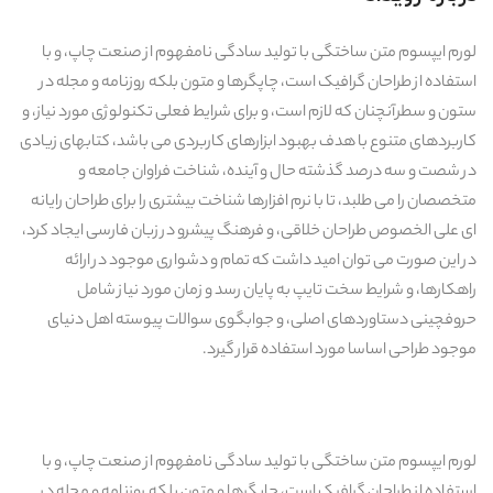
لورم ایپسوم متن ساختگی با تولید سادگی نامفهوم از صنعت چاپ، و با
استفاده از طراحان گرافیک است، چاپگرها و متون بلکه روزنامه و مجله در
ستون و سطرآنچنان که لازم است، و برای شرایط فعلی تکنولوژی مورد نیاز، و
کاربردهای متنوع با هدف بهبود ابزارهای کاربردی می باشد، کتابهای زیادی
در شصت و سه درصد گذشته حال و آینده، شناخت فراوان جامعه و
متخصصان را می طلبد، تا با نرم افزارها شناخت بیشتری را برای طراحان رایانه
ای علی الخصوص طراحان خلاقی، و فرهنگ پیشرو در زبان فارسی ایجاد کرد،
در این صورت می توان امید داشت که تمام و دشواری موجود در ارائه
راهکارها، و شرایط سخت تایپ به پایان رسد و زمان مورد نیاز شامل
حروفچینی دستاوردهای اصلی، و جوابگوی سوالات پیوسته اهل دنیای
موجود طراحی اساسا مورد استفاده قرار گیرد.
لورم ایپسوم متن ساختگی با تولید سادگی نامفهوم از صنعت چاپ، و با