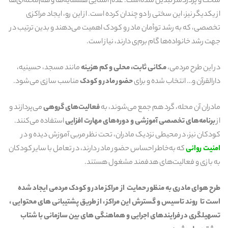
سخت و پردردسر تبدیل شده‌است. عدم آشنایی همسایه‌ها و هم‌محله‌ای‌ها
از یکدیگر نیز، این سختی را دو چندان کرده است. از این رو، ایجاد مراکزی
تخصصی، که به رشد توأمان مادر و کودک اهمیت می‌دهند و بدین ترتیب در
جهت رشد خانواده‌ها گام برم‌ی دارند، نیاز است.
در این طرح مردمی،
مکانی ثابت، محلی و کم هزینه
مانند مسجد، حسینیه،
دارالقرآن و… انتخاب شده و برای
حضور مادر و کودک
مناسب سازی می‌شود.
مادران آن محله، گرد هم جمع می‌شوند، به
فعالیت‌های گروهی
می‌پردازند و
از
برنامه‌های تخصصی آموزشی و دوره‌های مهارت افزایی
استفاده می‌کنند.
کودکان نیز، در محیطی نزدیک مادران، تحت نظر مربی آموزش دیده و در
امنیت روانی
که به‌خاطر احساس حضور مادر دارند، در تعامل با سایر کودکان
به بازی و فعالیت‌های هدفمند مشغول هستند.
طرح هوای مادری به منظور حمایت از مراکز مادر و کودک مردمی ایجاد شده
است تا روند تاسیس و گسترش این مراکز ، از طریق پشتیبانی های محتوایی ،
تسهیلگری در فرایندهای اجرایی و هماهنگی های بین سازمانی با شتاب